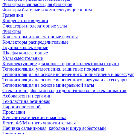
Фильтры и запчасти для фильтров
Фильтры бытовые и комплектующие к ним
Грязевики
Конденсатоотводчики
Элеваторы и элеваторные узлы
Фильтры
Коллекторы и коллекторные группы
Коллекторы распределительные
Группы коллекторные
Шкафы коллекторные
Узлы смесительные
Комплектующие для коллекторов и коллекторных групп
Теплоизоляция, уплотнения, защитные покрытия
Теплоизоляция на основе вспененного полиэтилена и аксессуа
Теплоизоляция на основе вспененного каучука и аксессуары
Теплоизоляция на основе минеральной ваты
Стеклоткань, фольгоизол, гидростеклоизол и стеклопластик
Асбокартон и пергамин
Техпластина резиновая
Паронит листовой
Прокладки
Лен сантехнический и мастика
Лента ФУМ и нить уплотнительная
Набивка сальниковая, каболка и шнур асбестовый
Герметики