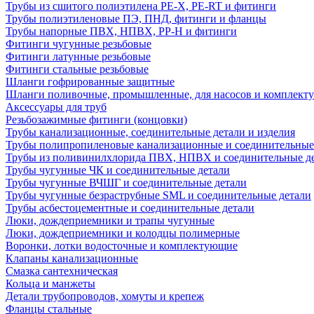
Трубы из сшитого полиэтилена PE-X, PE-RT и фитинги
Трубы полиэтиленовые ПЭ, ПНД, фитинги и фланцы
Трубы напорные ПВХ, НПВХ, PP-H и фитинги
Фитинги чугунные резьбовые
Фитинги латунные резьбовые
Фитинги стальные резьбовые
Шланги гофрированные защитные
Шланги поливочные, промышленные, для насосов и комплект
Аксессуары для труб
Резьбозажимные фитинги (концовки)
Трубы канализационные, соединительные детали и изделия
Трубы полипропиленовые канализационные и соединительные
Трубы из поливинилхлорида ПВХ, НПВХ и соединительные д
Трубы чугунные ЧК и соединительные детали
Трубы чугунные ВЧШГ и соединительные детали
Трубы чугунные безраструбные SML и соединительные детали
Трубы асбестоцементные и соединительные детали
Люки, дождеприемники и трапы чугунные
Люки, дождеприемники и колодцы полимерные
Воронки, лотки водосточные и комплектующие
Клапаны канализационные
Смазка сантехническая
Кольца и манжеты
Детали трубопроводов, хомуты и крепеж
Фланцы стальные