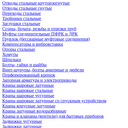
Отводы стальные крутоизогнутые
Отводы стальные гнутые
Переходы стальные
Тройники стальные
Заглушки стальные
Сгоны, бочата, резьбы и отрезки труб
Муфты соединительные ПФРК и ДРК
Грувлок (бессварные муфтовые соединения)
Компенсаторы и вибровставки
Опоры стальные
Хомуты
Шпильки
Болты, гайки и шайбы
Винт-шурупы, болты анкерные и дюбели
Перфорированный крепеж
Запорная арматура и электроприводы
Краны шаровые латунные
Краны шаровые стальные
Краны шаровые чугунные
Краны шаровые латунные со спускным устройством
Краны конусные латунные
Краны латунные водоразборные
Краны и клапаны (вентили) для бытовых приборов
Задвижки чугунные
Задвижки латунные