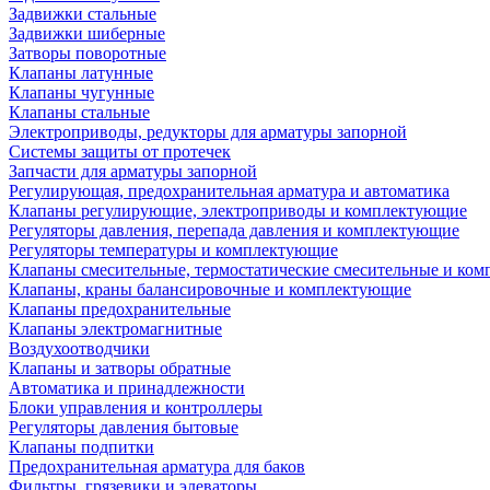
Задвижки стальные
Задвижки шиберные
Затворы поворотные
Клапаны латунные
Клапаны чугунные
Клапаны стальные
Электроприводы, редукторы для арматуры запорной
Системы защиты от протечек
Запчасти для арматуры запорной
Регулирующая, предохранительная арматура и автоматика
Клапаны регулирующие, электроприводы и комплектующие
Регуляторы давления, перепада давления и комплектующие
Регуляторы температуры и комплектующие
Клапаны смесительные, термостатические смесительные и ко
Клапаны, краны балансировочные и комплектующие
Клапаны предохранительные
Клапаны электромагнитные
Воздухоотводчики
Клапаны и затворы обратные
Автоматика и принадлежности
Блоки управления и контроллеры
Регуляторы давления бытовые
Клапаны подпитки
Предохранительная арматура для баков
Фильтры, грязевики и элеваторы