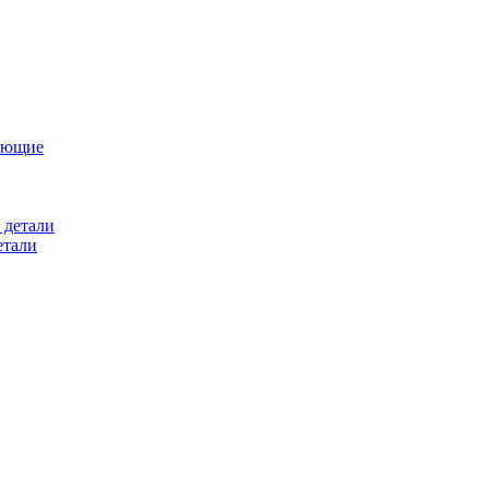
ующие
 детали
етали