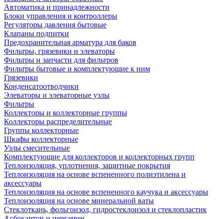
Автоматика и принадлежности
Блоки управления и контроллеры
Регуляторы давления бытовые
Клапаны подпитки
Предохранительная арматура для баков
Фильтры, грязевики и элеваторы
Фильтры и запчасти для фильтров
Фильтры бытовые и комплектующие к ним
Грязевики
Конденсатоотводчики
Элеваторы и элеваторные узлы
Фильтры
Коллекторы и коллекторные группы
Коллекторы распределительные
Группы коллекторные
Шкафы коллекторные
Узлы смесительные
Комплектующие для коллекторов и коллекторных групп
Теплоизоляция, уплотнения, защитные покрытия
Теплоизоляция на основе вспененного полиэтилена и
аксессуары
Теплоизоляция на основе вспененного каучука и аксессуары
Теплоизоляция на основе минеральной ваты
Стеклоткань, фольгоизол, гидростеклоизол и стеклопластик
Асбокартон и пергамин