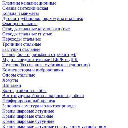
Клапаны канализационные
Смазка сантехническая
Кольца и манжеты
Детали трубопроводов, хомуты и крепеж
Фланцы стальные
Отводы стальные крутоизогнутые
Отводы стальные гнутые
Переходы стальные
Тройники стальные
Заглушки стальные
Сгоны, бочата, резьбы и отрезки труб
Муфты соединительные ПФРК и ДРК
Грувлок (бессварные муфтовые соединения)
Компенсаторы и вибровставки
Опоры стальные
Хомуты
Шпильки
Болты, гайки и шайбы
Винт-шурупы, болты анкерные и дюбели
Перфорированный крепеж
Запорная арматура и электроприводы
Краны шаровые латунные
Краны шаровые стальные
Краны шаровые чугунные
Краны шаровые латунные со спускным устройством