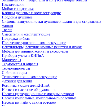
Умывальники, пьедесталы и сопутствующие товары
Инсталляции
Мойки и подстолья
Кабины душевые и комплектующие
Поддоны душевые
Сифоны, выпуски, лотки душевые и шланги для стиральных
машин
Трапы
Смесители и комплектующие
Подводка гибкая
Полотенцесушители и комплектующие
Вентиляторы, вентиляционные решетки и лючки
Мебель для ванных комнат и аксессуары
Приборы учета и КИПиА
Манометры
Термометры и оправы
Термоманометры
Счётчики воды
Теплосчетчики и комплектующие
Датчики давления
Комплектующие для КИПиА
Насосы и насосное оборудование
Насосы циркуляционные с мокрым ротором
Насосы консольные, консольно-моноблочные
Насосы ин-лайн с сухим ротором