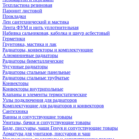
Техпластина резиновая
Паронит листовой
Прокладки
Лен сантехнический и мастика
Лента ФУМ и нить уплотнительная
Набивка сальниковая, каболка и шнур асбестовый
Герметики
Грунтовка, мастика и лак
Радиаторы, конвекторы и комплектующие
Алюминиевые радиаторы
Радиаторы биметаллические
Чугунные радиаторы
Радиаторы стальные панельные
Радиаторы стальные трубчатые
Конвекторы
Конвекторы внутрипольные
Клапаны и элементы термостатические
Узлы подключения для радиаторов
Комплектующие для радиаторов и конвекторов
Сантехника
Ванны и сопутствующие товары
Унитазы, бачки и сопутствующие товары
Биде, писсуары, чаши Генуя и сопутствующие товары
Арматура для унитазов, писсуаров и чаш