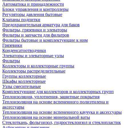
Автоматика и принадлежности
Блоки управления и контроллеры
Регуляторы давления бытовые
Клапаны подпитки
Предохранительная арматура для баков
Фильтры, грязевики и элеваторы
Фильтры и запчасти для фильтров
Фильтры бытовые и комплектующие к ним
Грязевики
Конденсатоотводчики
Элеваторы и элеваторные узлы
Фильтры
Коллекторы и коллекторные группы
Коллекторы распределительные
Группы коллекторные
Шкафы коллекторные
Узлы смесительные
Комплектующие для коллекторов и коллекторных групп
Теплоизоляция, уплотнения, защитные покрытия
Теплоизоляция на основе вспененного полиэтилена и
аксессуары
Теплоизоляция на основе вспененного каучука и аксессуары
Теплоизоляция на основе минеральной ваты
Стеклоткань, фольгоизол, гидростеклоизол и стеклопластик
Асбокартон и пергамин