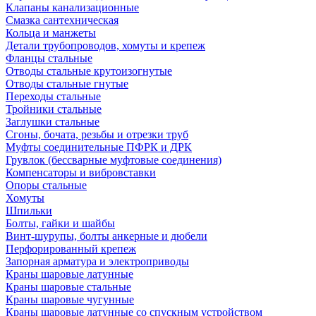
Клапаны канализационные
Смазка сантехническая
Кольца и манжеты
Детали трубопроводов, хомуты и крепеж
Фланцы стальные
Отводы стальные крутоизогнутые
Отводы стальные гнутые
Переходы стальные
Тройники стальные
Заглушки стальные
Сгоны, бочата, резьбы и отрезки труб
Муфты соединительные ПФРК и ДРК
Грувлок (бессварные муфтовые соединения)
Компенсаторы и вибровставки
Опоры стальные
Хомуты
Шпильки
Болты, гайки и шайбы
Винт-шурупы, болты анкерные и дюбели
Перфорированный крепеж
Запорная арматура и электроприводы
Краны шаровые латунные
Краны шаровые стальные
Краны шаровые чугунные
Краны шаровые латунные со спускным устройством