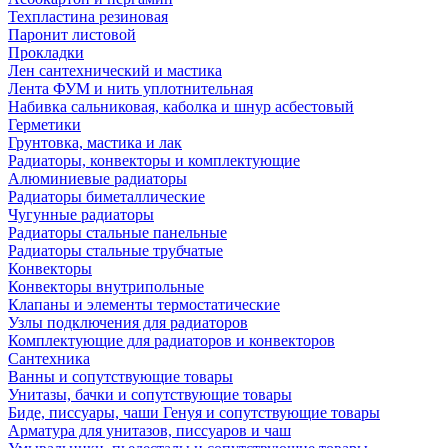
Техпластина резиновая
Паронит листовой
Прокладки
Лен сантехнический и мастика
Лента ФУМ и нить уплотнительная
Набивка сальниковая, каболка и шнур асбестовый
Герметики
Грунтовка, мастика и лак
Радиаторы, конвекторы и комплектующие
Алюминиевые радиаторы
Радиаторы биметаллические
Чугунные радиаторы
Радиаторы стальные панельные
Радиаторы стальные трубчатые
Конвекторы
Конвекторы внутрипольные
Клапаны и элементы термостатические
Узлы подключения для радиаторов
Комплектующие для радиаторов и конвекторов
Сантехника
Ванны и сопутствующие товары
Унитазы, бачки и сопутствующие товары
Биде, писсуары, чаши Генуя и сопутствующие товары
Арматура для унитазов, писсуаров и чаш