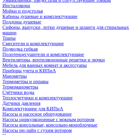
Умывальники, пьедесталы и сопутствующие товары
Инсталляции
Мойки и подстолья
Кабины душевые и комплектующие
Поддоны душевые
Сифоны, выпуски, лотки душевые и шланги для стиральных
машин
Трапы
Смесители и комплектующие
Подводка гибкая
Полотенцесушители и комплектующие
Вентиляторы, вентиляционные решетки и лючки
Мебель для ванных комнат и аксессуары
Приборы учета и КИПиА
Манометры
Термометры и оправы
Термоманометры
Счётчики воды
Теплосчетчики и комплектующие
Датчики давления
Комплектующие для КИПиА
Насосы и насосное оборудование
Насосы циркуляционные с мокрым ротором
Насосы консольные, консольно-моноблочные
Насосы ин-лайн с сухим ротором