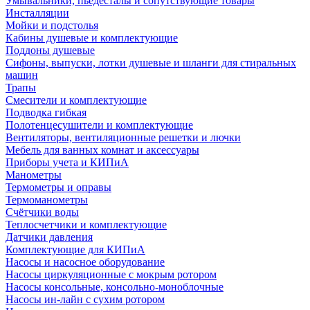
Умывальники, пьедесталы и сопутствующие товары
Инсталляции
Мойки и подстолья
Кабины душевые и комплектующие
Поддоны душевые
Сифоны, выпуски, лотки душевые и шланги для стиральных
машин
Трапы
Смесители и комплектующие
Подводка гибкая
Полотенцесушители и комплектующие
Вентиляторы, вентиляционные решетки и лючки
Мебель для ванных комнат и аксессуары
Приборы учета и КИПиА
Манометры
Термометры и оправы
Термоманометры
Счётчики воды
Теплосчетчики и комплектующие
Датчики давления
Комплектующие для КИПиА
Насосы и насосное оборудование
Насосы циркуляционные с мокрым ротором
Насосы консольные, консольно-моноблочные
Насосы ин-лайн с сухим ротором