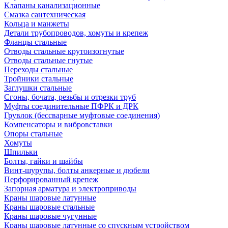
Клапаны канализационные
Смазка сантехническая
Кольца и манжеты
Детали трубопроводов, хомуты и крепеж
Фланцы стальные
Отводы стальные крутоизогнутые
Отводы стальные гнутые
Переходы стальные
Тройники стальные
Заглушки стальные
Сгоны, бочата, резьбы и отрезки труб
Муфты соединительные ПФРК и ДРК
Грувлок (бессварные муфтовые соединения)
Компенсаторы и вибровставки
Опоры стальные
Хомуты
Шпильки
Болты, гайки и шайбы
Винт-шурупы, болты анкерные и дюбели
Перфорированный крепеж
Запорная арматура и электроприводы
Краны шаровые латунные
Краны шаровые стальные
Краны шаровые чугунные
Краны шаровые латунные со спускным устройством