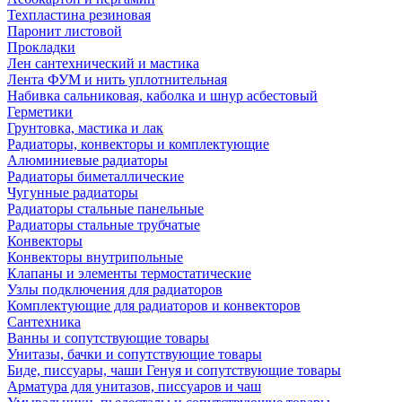
Техпластина резиновая
Паронит листовой
Прокладки
Лен сантехнический и мастика
Лента ФУМ и нить уплотнительная
Набивка сальниковая, каболка и шнур асбестовый
Герметики
Грунтовка, мастика и лак
Радиаторы, конвекторы и комплектующие
Алюминиевые радиаторы
Радиаторы биметаллические
Чугунные радиаторы
Радиаторы стальные панельные
Радиаторы стальные трубчатые
Конвекторы
Конвекторы внутрипольные
Клапаны и элементы термостатические
Узлы подключения для радиаторов
Комплектующие для радиаторов и конвекторов
Сантехника
Ванны и сопутствующие товары
Унитазы, бачки и сопутствующие товары
Биде, писсуары, чаши Генуя и сопутствующие товары
Арматура для унитазов, писсуаров и чаш