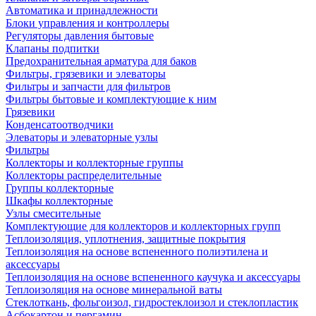
Автоматика и принадлежности
Блоки управления и контроллеры
Регуляторы давления бытовые
Клапаны подпитки
Предохранительная арматура для баков
Фильтры, грязевики и элеваторы
Фильтры и запчасти для фильтров
Фильтры бытовые и комплектующие к ним
Грязевики
Конденсатоотводчики
Элеваторы и элеваторные узлы
Фильтры
Коллекторы и коллекторные группы
Коллекторы распределительные
Группы коллекторные
Шкафы коллекторные
Узлы смесительные
Комплектующие для коллекторов и коллекторных групп
Теплоизоляция, уплотнения, защитные покрытия
Теплоизоляция на основе вспененного полиэтилена и
аксессуары
Теплоизоляция на основе вспененного каучука и аксессуары
Теплоизоляция на основе минеральной ваты
Стеклоткань, фольгоизол, гидростеклоизол и стеклопластик
Асбокартон и пергамин