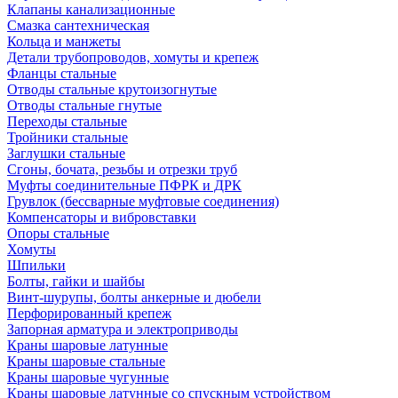
Клапаны канализационные
Смазка сантехническая
Кольца и манжеты
Детали трубопроводов, хомуты и крепеж
Фланцы стальные
Отводы стальные крутоизогнутые
Отводы стальные гнутые
Переходы стальные
Тройники стальные
Заглушки стальные
Сгоны, бочата, резьбы и отрезки труб
Муфты соединительные ПФРК и ДРК
Грувлок (бессварные муфтовые соединения)
Компенсаторы и вибровставки
Опоры стальные
Хомуты
Шпильки
Болты, гайки и шайбы
Винт-шурупы, болты анкерные и дюбели
Перфорированный крепеж
Запорная арматура и электроприводы
Краны шаровые латунные
Краны шаровые стальные
Краны шаровые чугунные
Краны шаровые латунные со спускным устройством