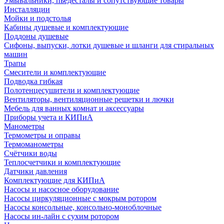
Умывальники, пьедесталы и сопутствующие товары
Инсталляции
Мойки и подстолья
Кабины душевые и комплектующие
Поддоны душевые
Сифоны, выпуски, лотки душевые и шланги для стиральных
машин
Трапы
Смесители и комплектующие
Подводка гибкая
Полотенцесушители и комплектующие
Вентиляторы, вентиляционные решетки и лючки
Мебель для ванных комнат и аксессуары
Приборы учета и КИПиА
Манометры
Термометры и оправы
Термоманометры
Счётчики воды
Теплосчетчики и комплектующие
Датчики давления
Комплектующие для КИПиА
Насосы и насосное оборудование
Насосы циркуляционные с мокрым ротором
Насосы консольные, консольно-моноблочные
Насосы ин-лайн с сухим ротором