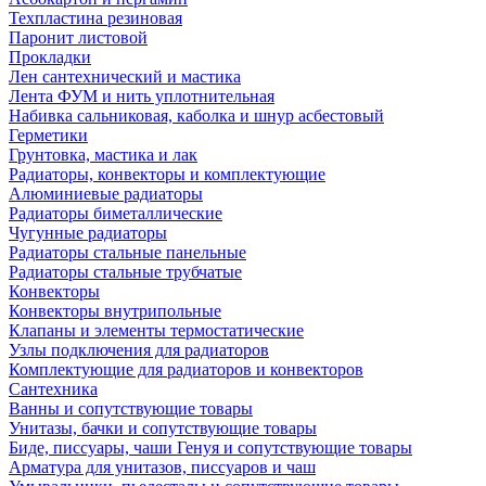
Техпластина резиновая
Паронит листовой
Прокладки
Лен сантехнический и мастика
Лента ФУМ и нить уплотнительная
Набивка сальниковая, каболка и шнур асбестовый
Герметики
Грунтовка, мастика и лак
Радиаторы, конвекторы и комплектующие
Алюминиевые радиаторы
Радиаторы биметаллические
Чугунные радиаторы
Радиаторы стальные панельные
Радиаторы стальные трубчатые
Конвекторы
Конвекторы внутрипольные
Клапаны и элементы термостатические
Узлы подключения для радиаторов
Комплектующие для радиаторов и конвекторов
Сантехника
Ванны и сопутствующие товары
Унитазы, бачки и сопутствующие товары
Биде, писсуары, чаши Генуя и сопутствующие товары
Арматура для унитазов, писсуаров и чаш