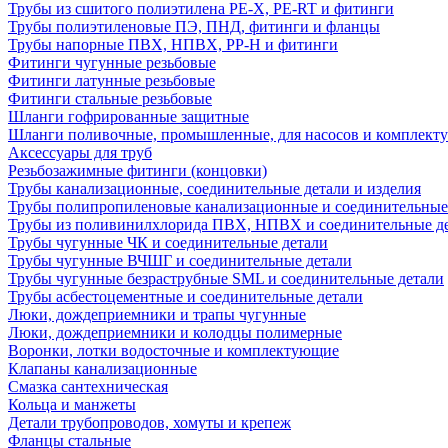
Трубы из сшитого полиэтилена PE-X, PE-RT и фитинги
Трубы полиэтиленовые ПЭ, ПНД, фитинги и фланцы
Трубы напорные ПВХ, НПВХ, PP-H и фитинги
Фитинги чугунные резьбовые
Фитинги латунные резьбовые
Фитинги стальные резьбовые
Шланги гофрированные защитные
Шланги поливочные, промышленные, для насосов и комплект
Аксессуары для труб
Резьбозажимные фитинги (концовки)
Трубы канализационные, соединительные детали и изделия
Трубы полипропиленовые канализационные и соединительные
Трубы из поливинилхлорида ПВХ, НПВХ и соединительные д
Трубы чугунные ЧК и соединительные детали
Трубы чугунные ВЧШГ и соединительные детали
Трубы чугунные безраструбные SML и соединительные детали
Трубы асбестоцементные и соединительные детали
Люки, дождеприемники и трапы чугунные
Люки, дождеприемники и колодцы полимерные
Воронки, лотки водосточные и комплектующие
Клапаны канализационные
Смазка сантехническая
Кольца и манжеты
Детали трубопроводов, хомуты и крепеж
Фланцы стальные