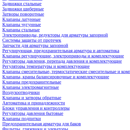
Задвижки стальные
Задвижки шиберные
Затворы поворотные
Клапаны латунные
Клапаны чугунные
Клапаны стальные
Электроприводы, редукторы для арматуры запорной
Системы защиты от протечек
Запчасти для арматуры запорной
Регулирующая, предохранительная арматура и автоматика
Клапаны регулирующие, электроприводы и комплектующие
Регуляторы давления, перепада давления и комплектующие
Регуляторы температуры и комплектующие
Клапаны смесительные, термостатические смесительные и ко
Клапаны, краны балансировочные и комплектующие
Клапаны предохранительные
Клапаны электромагнитные
Воздухоотводчики
Клапаны и затворы обратные
Автоматика и принадлежности
Блоки управления и контроллеры
Регуляторы давления бытовые
Клапаны подпитки
Предохранительная арматура для баков
Фильтры, грязевики и элеваторы