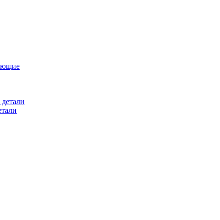
ующие
 детали
етали