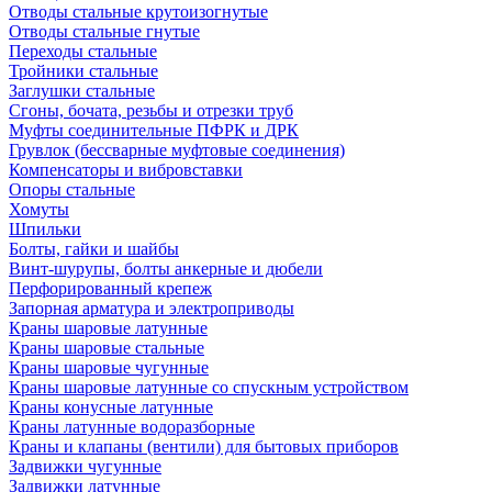
Отводы стальные крутоизогнутые
Отводы стальные гнутые
Переходы стальные
Тройники стальные
Заглушки стальные
Сгоны, бочата, резьбы и отрезки труб
Муфты соединительные ПФРК и ДРК
Грувлок (бессварные муфтовые соединения)
Компенсаторы и вибровставки
Опоры стальные
Хомуты
Шпильки
Болты, гайки и шайбы
Винт-шурупы, болты анкерные и дюбели
Перфорированный крепеж
Запорная арматура и электроприводы
Краны шаровые латунные
Краны шаровые стальные
Краны шаровые чугунные
Краны шаровые латунные со спускным устройством
Краны конусные латунные
Краны латунные водоразборные
Краны и клапаны (вентили) для бытовых приборов
Задвижки чугунные
Задвижки латунные