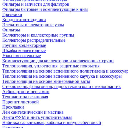
Фильтры и запчасти для фильтров
Фильтры бытовые и комплектующие к ним
Грязевики
Конденсатоотводчики
Элеваторы и элеваторные узлы
Фильтры
Коллекторы и коллекторные группы
Коллекторы распределительные
Группы коллекторные
Шкафы коллекторные
Узлы смесительные
Комплектующие для коллекторов и коллекторных групп
Теплоизоляция, уплотнения, защитные покрытия
Теплоизоляция на основе вспененного полиэтилена и аксессуа
Теплоизоляция на основе вспененного каучука и аксессуары
Теплоизоляция на основе минеральной ваты
Стеклоткань, фольгоизол, гидростеклоизол и стеклопластик
Асбокартон и пергамин
Техпластина резиновая
Паронит листовой
Прокладки
Лен сантехнический и мастика
Лента ФУМ и нить уплотнительная
Набивка сальниковая, каболка и шнур асбестовый
Герметики