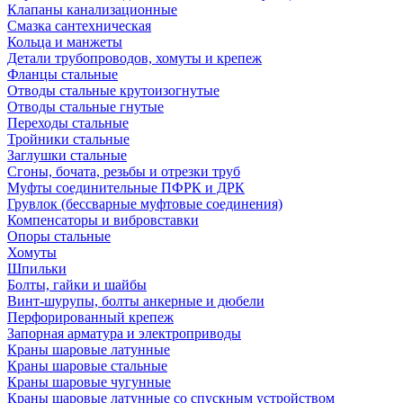
Клапаны канализационные
Смазка сантехническая
Кольца и манжеты
Детали трубопроводов, хомуты и крепеж
Фланцы стальные
Отводы стальные крутоизогнутые
Отводы стальные гнутые
Переходы стальные
Тройники стальные
Заглушки стальные
Сгоны, бочата, резьбы и отрезки труб
Муфты соединительные ПФРК и ДРК
Грувлок (бессварные муфтовые соединения)
Компенсаторы и вибровставки
Опоры стальные
Хомуты
Шпильки
Болты, гайки и шайбы
Винт-шурупы, болты анкерные и дюбели
Перфорированный крепеж
Запорная арматура и электроприводы
Краны шаровые латунные
Краны шаровые стальные
Краны шаровые чугунные
Краны шаровые латунные со спускным устройством