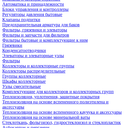
Автоматика и принадлежности
Блоки управления и контроллеры
Регуляторы давления бытовые
Клапаны подпитки
Предохранительная арматура для баков
Фильтры, грязевики и элеваторы
Фильтры и запчасти для фильтров
Фильтры бытовые и комплектующие к ним
Грязевики
Конденсатоотводчики
Элеваторы и элеваторные узлы
Фильтры
Коллекторы и коллекторные группы
Коллекторы распределительные
Группы коллекторные
Шкафы коллекторные
Узлы смесительные
Комплектующие для коллекторов и коллекторных групп
Теплоизоляция, уплотнения, защитные покрытия
Теплоизоляция на основе вспененного полиэтилена и
аксессуары
Теплоизоляция на основе вспененного каучука и аксессуары
Теплоизоляция на основе минеральной ваты
Стеклоткань, фольгоизол, гидростеклоизол и стеклопластик
Асбокартон и пергамин