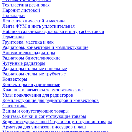
Техпластина резиновая
Паронит листовой
Прокладки
Лен сантехнический и мастика
Лента ФУМ и нить уплотнительная
Набивка сальниковая, каболка и шнур асбестовый
Герметики
Грунтовка, мастика и лак
Радиаторы, конвекторы и комплектующие
Алюминиевые радиаторы
Радиаторы биметаллические
Чугунные радиаторы
Радиаторы стальные панельные
Радиаторы стальные трубчатые
Конвекторы
Конвекторы внутрипольные
Клапаны и элементы термостатические
Узлы подключения для радиаторов
Комплектующие для радиаторов и конвекторов
Сантехника
Ванны и сопутствующие товары
Унитазы, бачки и сопутствующие товары
Биде, писсуары, чаши Генуя и сопутствующие товары
Арматура для унитазов, писсуаров и чаш