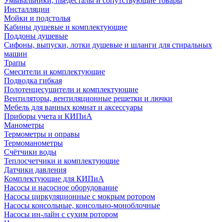
Умывальники, пьедесталы и сопутствующие товары
Инсталляции
Мойки и подстолья
Кабины душевые и комплектующие
Поддоны душевые
Сифоны, выпуски, лотки душевые и шланги для стиральных
машин
Трапы
Смесители и комплектующие
Подводка гибкая
Полотенцесушители и комплектующие
Вентиляторы, вентиляционные решетки и лючки
Мебель для ванных комнат и аксессуары
Приборы учета и КИПиА
Манометры
Термометры и оправы
Термоманометры
Счётчики воды
Теплосчетчики и комплектующие
Датчики давления
Комплектующие для КИПиА
Насосы и насосное оборудование
Насосы циркуляционные с мокрым ротором
Насосы консольные, консольно-моноблочные
Насосы ин-лайн с сухим ротором