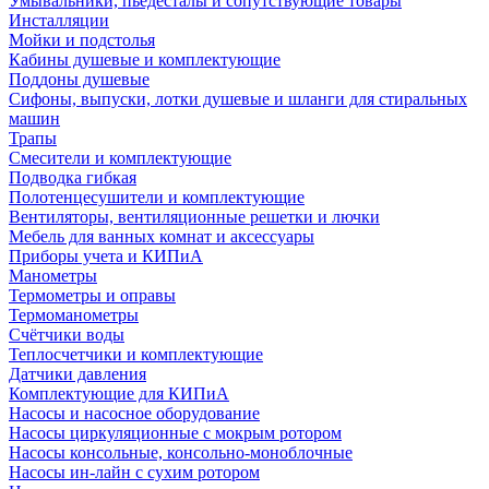
Умывальники, пьедесталы и сопутствующие товары
Инсталляции
Мойки и подстолья
Кабины душевые и комплектующие
Поддоны душевые
Сифоны, выпуски, лотки душевые и шланги для стиральных
машин
Трапы
Смесители и комплектующие
Подводка гибкая
Полотенцесушители и комплектующие
Вентиляторы, вентиляционные решетки и лючки
Мебель для ванных комнат и аксессуары
Приборы учета и КИПиА
Манометры
Термометры и оправы
Термоманометры
Счётчики воды
Теплосчетчики и комплектующие
Датчики давления
Комплектующие для КИПиА
Насосы и насосное оборудование
Насосы циркуляционные с мокрым ротором
Насосы консольные, консольно-моноблочные
Насосы ин-лайн с сухим ротором