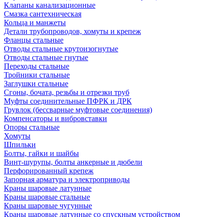
Клапаны канализационные
Смазка сантехническая
Кольца и манжеты
Детали трубопроводов, хомуты и крепеж
Фланцы стальные
Отводы стальные крутоизогнутые
Отводы стальные гнутые
Переходы стальные
Тройники стальные
Заглушки стальные
Сгоны, бочата, резьбы и отрезки труб
Муфты соединительные ПФРК и ДРК
Грувлок (бессварные муфтовые соединения)
Компенсаторы и вибровставки
Опоры стальные
Хомуты
Шпильки
Болты, гайки и шайбы
Винт-шурупы, болты анкерные и дюбели
Перфорированный крепеж
Запорная арматура и электроприводы
Краны шаровые латунные
Краны шаровые стальные
Краны шаровые чугунные
Краны шаровые латунные со спускным устройством