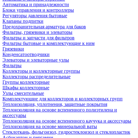
Автоматика и принадлежности
Блоки управления и контроллеры
Регуляторы давления бытовые
Клапаны подпитки
Предохранительная арматура для баков
Фильтры, грязевики и элеваторы
Фильтры и запчасти для фильтров
Фильтры бытовые и комплектующие к ним
Грязевики
Конденсатоотводчики
Элеваторы и элеваторные узлы
Фильтры
Коллекторы и коллекторные группы
Коллекторы распределительные
Группы коллекторные
Шкафы коллекторные
Узлы смесительные
Комплектующие для коллекторов и коллекторных групп
Теплоизоляция, уплотнения, защитные покрытия
Теплоизоляция на основе вспененного полиэтилена и
аксессуары
Теплоизоляция на основе вспененного каучука и аксессуары
Теплоизоляция на основе минеральной ваты
Стеклоткань, фольгоизол, гидростеклоизол и стеклопластик
Асбокартон и пергамин