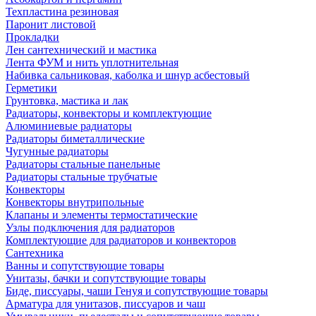
Техпластина резиновая
Паронит листовой
Прокладки
Лен сантехнический и мастика
Лента ФУМ и нить уплотнительная
Набивка сальниковая, каболка и шнур асбестовый
Герметики
Грунтовка, мастика и лак
Радиаторы, конвекторы и комплектующие
Алюминиевые радиаторы
Радиаторы биметаллические
Чугунные радиаторы
Радиаторы стальные панельные
Радиаторы стальные трубчатые
Конвекторы
Конвекторы внутрипольные
Клапаны и элементы термостатические
Узлы подключения для радиаторов
Комплектующие для радиаторов и конвекторов
Сантехника
Ванны и сопутствующие товары
Унитазы, бачки и сопутствующие товары
Биде, писсуары, чаши Генуя и сопутствующие товары
Арматура для унитазов, писсуаров и чаш