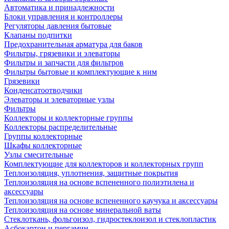
Автоматика и принадлежности
Блоки управления и контроллеры
Регуляторы давления бытовые
Клапаны подпитки
Предохранительная арматура для баков
Фильтры, грязевики и элеваторы
Фильтры и запчасти для фильтров
Фильтры бытовые и комплектующие к ним
Грязевики
Конденсатоотводчики
Элеваторы и элеваторные узлы
Фильтры
Коллекторы и коллекторные группы
Коллекторы распределительные
Группы коллекторные
Шкафы коллекторные
Узлы смесительные
Комплектующие для коллекторов и коллекторных групп
Теплоизоляция, уплотнения, защитные покрытия
Теплоизоляция на основе вспененного полиэтилена и
аксессуары
Теплоизоляция на основе вспененного каучука и аксессуары
Теплоизоляция на основе минеральной ваты
Стеклоткань, фольгоизол, гидростеклоизол и стеклопластик
Асбокартон и пергамин