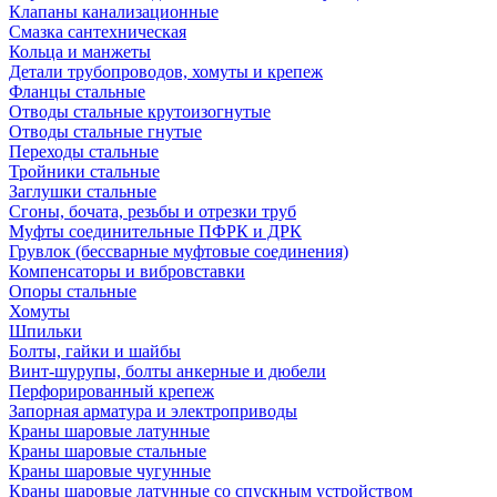
Клапаны канализационные
Смазка сантехническая
Кольца и манжеты
Детали трубопроводов, хомуты и крепеж
Фланцы стальные
Отводы стальные крутоизогнутые
Отводы стальные гнутые
Переходы стальные
Тройники стальные
Заглушки стальные
Сгоны, бочата, резьбы и отрезки труб
Муфты соединительные ПФРК и ДРК
Грувлок (бессварные муфтовые соединения)
Компенсаторы и вибровставки
Опоры стальные
Хомуты
Шпильки
Болты, гайки и шайбы
Винт-шурупы, болты анкерные и дюбели
Перфорированный крепеж
Запорная арматура и электроприводы
Краны шаровые латунные
Краны шаровые стальные
Краны шаровые чугунные
Краны шаровые латунные со спускным устройством