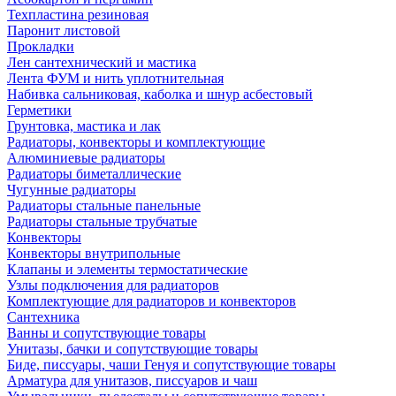
Техпластина резиновая
Паронит листовой
Прокладки
Лен сантехнический и мастика
Лента ФУМ и нить уплотнительная
Набивка сальниковая, каболка и шнур асбестовый
Герметики
Грунтовка, мастика и лак
Радиаторы, конвекторы и комплектующие
Алюминиевые радиаторы
Радиаторы биметаллические
Чугунные радиаторы
Радиаторы стальные панельные
Радиаторы стальные трубчатые
Конвекторы
Конвекторы внутрипольные
Клапаны и элементы термостатические
Узлы подключения для радиаторов
Комплектующие для радиаторов и конвекторов
Сантехника
Ванны и сопутствующие товары
Унитазы, бачки и сопутствующие товары
Биде, писсуары, чаши Генуя и сопутствующие товары
Арматура для унитазов, писсуаров и чаш