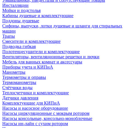
Умывальники, пьедесталы и сопутствующие товары
Инсталляции
Мойки и подстолья
Кабины душевые и комплектующие
Поддоны душевые
Сифоны, выпуски, лотки душевые и шланги для стиральных
машин
Трапы
Смесители и комплектующие
Подводка гибкая
Полотенцесушители и комплектующие
Вентиляторы, вентиляционные решетки и лючки
Мебель для ванных комнат и аксессуары
Приборы учета и КИПиА
Манометры
Термометры и оправы
Термоманометры
Счётчики воды
Теплосчетчики и комплектующие
Датчики давления
Комплектующие для КИПиА
Насосы и насосное оборудование
Насосы циркуляционные с мокрым ротором
Насосы консольные, консольно-моноблочные
Насосы ин-лайн с сухим ротором