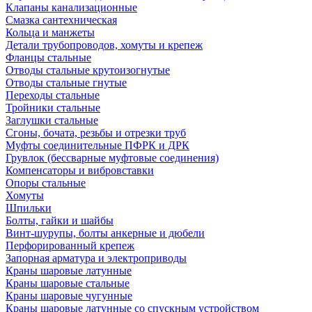
Клапаны канализационные
Смазка сантехническая
Кольца и манжеты
Детали трубопроводов, хомуты и крепеж
Фланцы стальные
Отводы стальные крутоизогнутые
Отводы стальные гнутые
Переходы стальные
Тройники стальные
Заглушки стальные
Сгоны, бочата, резьбы и отрезки труб
Муфты соединительные ПФРК и ДРК
Грувлок (бессварные муфтовые соединения)
Компенсаторы и вибровставки
Опоры стальные
Хомуты
Шпильки
Болты, гайки и шайбы
Винт-шурупы, болты анкерные и дюбели
Перфорированный крепеж
Запорная арматура и электроприводы
Краны шаровые латунные
Краны шаровые стальные
Краны шаровые чугунные
Краны шаровые латунные со спускным устройством