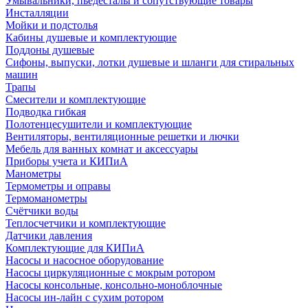
Умывальники, пьедесталы и сопутствующие товары
Инсталляции
Мойки и подстолья
Кабины душевые и комплектующие
Поддоны душевые
Сифоны, выпуски, лотки душевые и шланги для стиральных
машин
Трапы
Смесители и комплектующие
Подводка гибкая
Полотенцесушители и комплектующие
Вентиляторы, вентиляционные решетки и лючки
Мебель для ванных комнат и аксессуары
Приборы учета и КИПиА
Манометры
Термометры и оправы
Термоманометры
Счётчики воды
Теплосчетчики и комплектующие
Датчики давления
Комплектующие для КИПиА
Насосы и насосное оборудование
Насосы циркуляционные с мокрым ротором
Насосы консольные, консольно-моноблочные
Насосы ин-лайн с сухим ротором