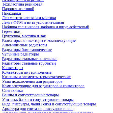
Техпластина резиновая
Паронит листовой
Прокладки
Лен сантехнический и мастика
Лента ФУМ и нить уплотнительная
Набивка сальниковая, каболка и шнур асбестовый
Герметики
Грунтовка, мастика и лак
Радиаторы, конвекторы и комплектующие
Алюминиевые радиаторы
Радиаторы биметаллические
Чугунные радиаторы
Радиаторы стальные панельные
Радиаторы стальные трубчатые
Конвекторы
Конвекторы внутрипольные
Клапаны и элементы термостатические
Узлы подключения для радиаторов
Комплектующие для радиаторов и конвекторов
Сантехника
Ванны и сопутствующие товары
Унитазы, бачки и сопутствующие товары
Биде, писсуары, чаши Генуя и сопутствующие товары
Арматура для унитазов, писсуаров и чаш