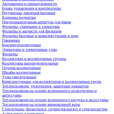
Автоматика и принадлежности
Блоки управления и контроллеры
Регуляторы давления бытовые
Клапаны подпитки
Предохранительная арматура для баков
Фильтры, грязевики и элеваторы
Фильтры и запчасти для фильтров
Фильтры бытовые и комплектующие к ним
Грязевики
Конденсатоотводчики
Элеваторы и элеваторные узлы
Фильтры
Коллекторы и коллекторные группы
Коллекторы распределительные
Группы коллекторные
Шкафы коллекторные
Узлы смесительные
Комплектующие для коллекторов и коллекторных групп
Теплоизоляция, уплотнения, защитные покрытия
Теплоизоляция на основе вспененного полиэтилена и
аксессуары
Теплоизоляция на основе вспененного каучука и аксессуары
Теплоизоляция на основе минеральной ваты
Стеклоткань, фольгоизол, гидростеклоизол и стеклопластик
Асбокартон и пергамин