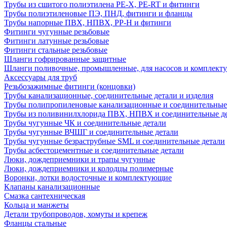
Трубы из сшитого полиэтилена PE-X, PE-RT и фитинги
Трубы полиэтиленовые ПЭ, ПНД, фитинги и фланцы
Трубы напорные ПВХ, НПВХ, PP-H и фитинги
Фитинги чугунные резьбовые
Фитинги латунные резьбовые
Фитинги стальные резьбовые
Шланги гофрированные защитные
Шланги поливочные, промышленные, для насосов и комплект
Аксессуары для труб
Резьбозажимные фитинги (концовки)
Трубы канализационные, соединительные детали и изделия
Трубы полипропиленовые канализационные и соединительные
Трубы из поливинилхлорида ПВХ, НПВХ и соединительные д
Трубы чугунные ЧК и соединительные детали
Трубы чугунные ВЧШГ и соединительные детали
Трубы чугунные безраструбные SML и соединительные детали
Трубы асбестоцементные и соединительные детали
Люки, дождеприемники и трапы чугунные
Люки, дождеприемники и колодцы полимерные
Воронки, лотки водосточные и комплектующие
Клапаны канализационные
Смазка сантехническая
Кольца и манжеты
Детали трубопроводов, хомуты и крепеж
Фланцы стальные