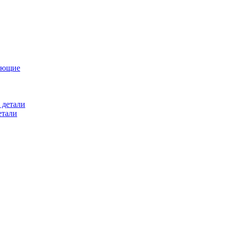
ующие
 детали
етали