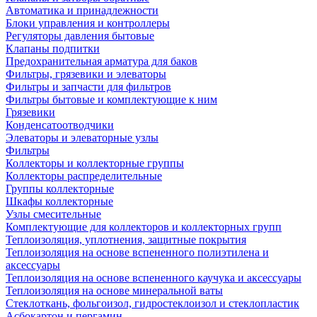
Автоматика и принадлежности
Блоки управления и контроллеры
Регуляторы давления бытовые
Клапаны подпитки
Предохранительная арматура для баков
Фильтры, грязевики и элеваторы
Фильтры и запчасти для фильтров
Фильтры бытовые и комплектующие к ним
Грязевики
Конденсатоотводчики
Элеваторы и элеваторные узлы
Фильтры
Коллекторы и коллекторные группы
Коллекторы распределительные
Группы коллекторные
Шкафы коллекторные
Узлы смесительные
Комплектующие для коллекторов и коллекторных групп
Теплоизоляция, уплотнения, защитные покрытия
Теплоизоляция на основе вспененного полиэтилена и
аксессуары
Теплоизоляция на основе вспененного каучука и аксессуары
Теплоизоляция на основе минеральной ваты
Стеклоткань, фольгоизол, гидростеклоизол и стеклопластик
Асбокартон и пергамин