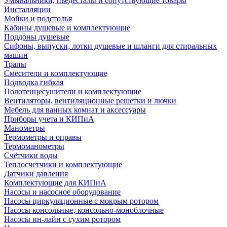
Умывальники, пьедесталы и сопутствующие товары
Инсталляции
Мойки и подстолья
Кабины душевые и комплектующие
Поддоны душевые
Сифоны, выпуски, лотки душевые и шланги для стиральных
машин
Трапы
Смесители и комплектующие
Подводка гибкая
Полотенцесушители и комплектующие
Вентиляторы, вентиляционные решетки и лючки
Мебель для ванных комнат и аксессуары
Приборы учета и КИПиА
Манометры
Термометры и оправы
Термоманометры
Счётчики воды
Теплосчетчики и комплектующие
Датчики давления
Комплектующие для КИПиА
Насосы и насосное оборудование
Насосы циркуляционные с мокрым ротором
Насосы консольные, консольно-моноблочные
Насосы ин-лайн с сухим ротором