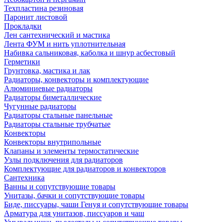
Техпластина резиновая
Паронит листовой
Прокладки
Лен сантехнический и мастика
Лента ФУМ и нить уплотнительная
Набивка сальниковая, каболка и шнур асбестовый
Герметики
Грунтовка, мастика и лак
Радиаторы, конвекторы и комплектующие
Алюминиевые радиаторы
Радиаторы биметаллические
Чугунные радиаторы
Радиаторы стальные панельные
Радиаторы стальные трубчатые
Конвекторы
Конвекторы внутрипольные
Клапаны и элементы термостатические
Узлы подключения для радиаторов
Комплектующие для радиаторов и конвекторов
Сантехника
Ванны и сопутствующие товары
Унитазы, бачки и сопутствующие товары
Биде, писсуары, чаши Генуя и сопутствующие товары
Арматура для унитазов, писсуаров и чаш