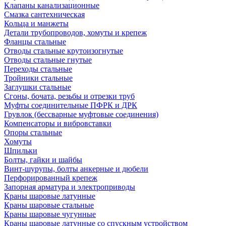
Клапаны канализационные
Смазка сантехническая
Кольца и манжеты
Детали трубопроводов, хомуты и крепеж
Фланцы стальные
Отводы стальные крутоизогнутые
Отводы стальные гнутые
Переходы стальные
Тройники стальные
Заглушки стальные
Сгоны, бочата, резьбы и отрезки труб
Муфты соединительные ПФРК и ДРК
Грувлок (бессварные муфтовые соединения)
Компенсаторы и вибровставки
Опоры стальные
Хомуты
Шпильки
Болты, гайки и шайбы
Винт-шурупы, болты анкерные и дюбели
Перфорированный крепеж
Запорная арматура и электроприводы
Краны шаровые латунные
Краны шаровые стальные
Краны шаровые чугунные
Краны шаровые латунные со спускным устройством